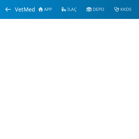
VetMed
APP
İLAÇ
DEPO
KKDS