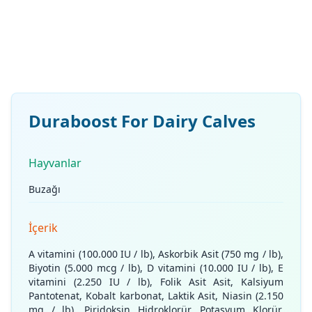
Duraboost For Dairy Calves
Hayvanlar
Buzağı
İçerik
A vitamini (100.000 IU / lb), Askorbik Asit (750 mg / lb),
Biyotin (5.000 mcg / lb), D vitamini (10.000 IU / lb), E
vitamini (2.250 IU / lb), Folik Asit Asit, Kalsiyum
Pantotenat, Kobalt karbonat, Laktik Asit, Niasin (2.150
mg / lb), Piridoksin Hidroklorür, Potasyum Klorür,