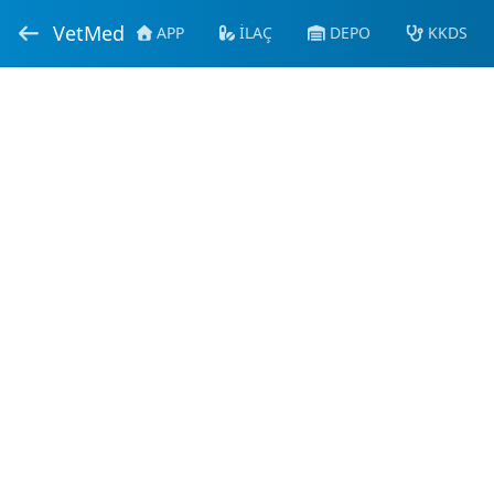
VetMed
APP
İLAÇ
DEPO
KKDS