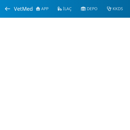
VetMed
APP
İLAÇ
DEPO
KKDS