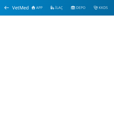
VetMed
APP
İLAÇ
DEPO
KKDS