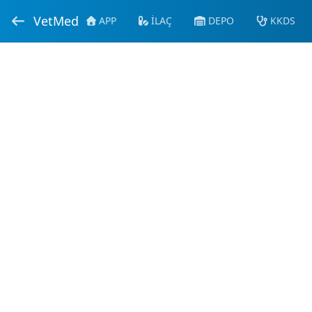
VetMed
APP
İLAÇ
DEPO
KKDS