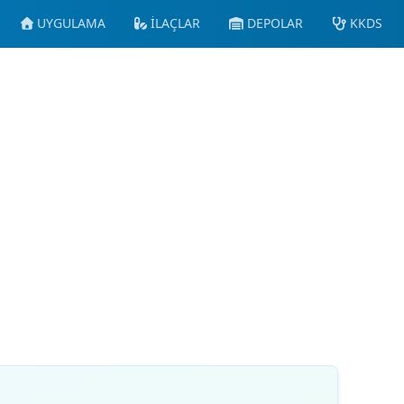
UYGULAMA
İLAÇLAR
DEPOLAR
KKDS