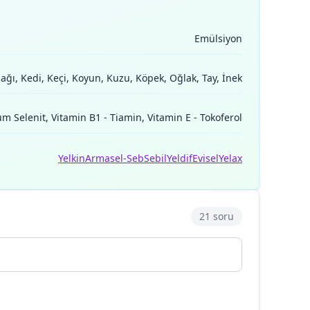
Emülsiyon
zağı, Kedi, Keçi, Koyun, Kuzu, Köpek, Oğlak, Tay, İnek
m Selenit, Vitamin B1 - Tiamin, Vitamin E - Tokoferol
Yelkin
Armasel-Seb
Sebil
Yeldif
Evisel
Yelax
21 soru