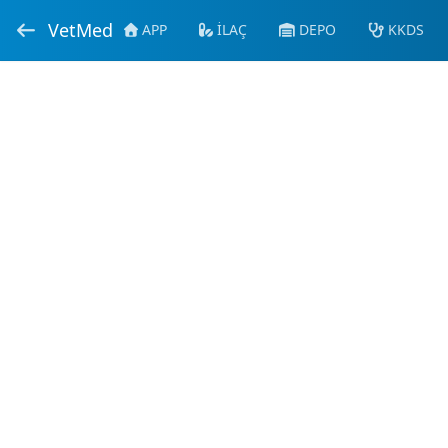
VetMed
APP
İLAÇ
DEPO
KKDS