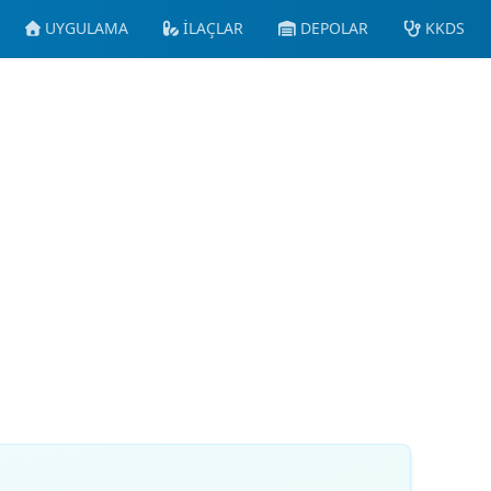
UYGULAMA
İLAÇLAR
DEPOLAR
KKDS