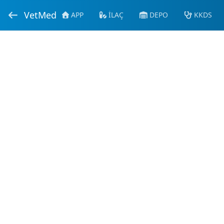
VetMed
APP
İLAÇ
DEPO
KKDS