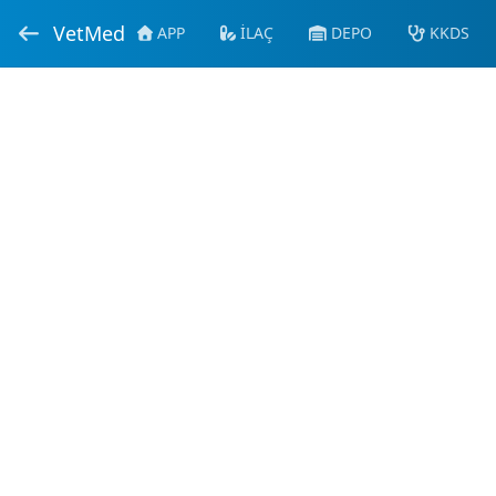
VetMed
APP
İLAÇ
DEPO
KKDS