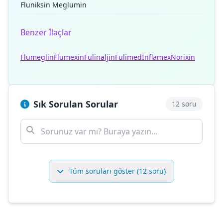
Fluniksin Meglumin
Benzer İlaçlar
Flumeglin
Flumexin
Fulinaljin
Fulimed
Inflamex
Norixin
Sık Sorulan Sorular
12 soru
Tüm soruları göster (12 soru)