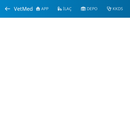
VetMed
APP
İLAÇ
DEPO
KKDS