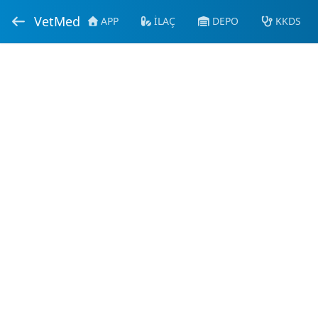
VetMed
APP
İLAÇ
DEPO
KKDS