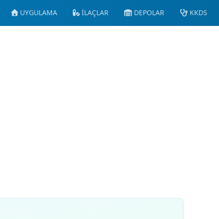
UYGULAMA
İLAÇLAR
DEPOLAR
KKDS