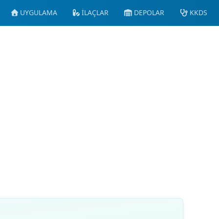
UYGULAMA
İLAÇLAR
DEPOLAR
KKDS