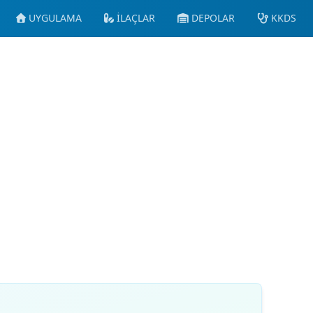
UYGULAMA
İLAÇLAR
DEPOLAR
KKDS