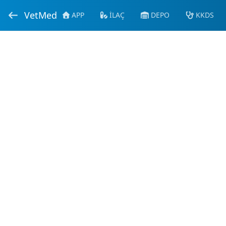
VetMed
APP
İLAÇ
DEPO
KKDS