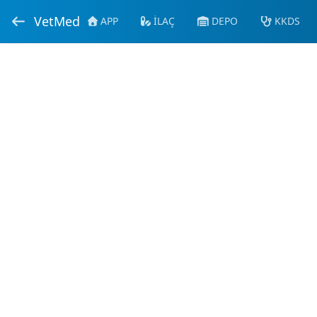
VetMed
APP
İLAÇ
DEPO
KKDS