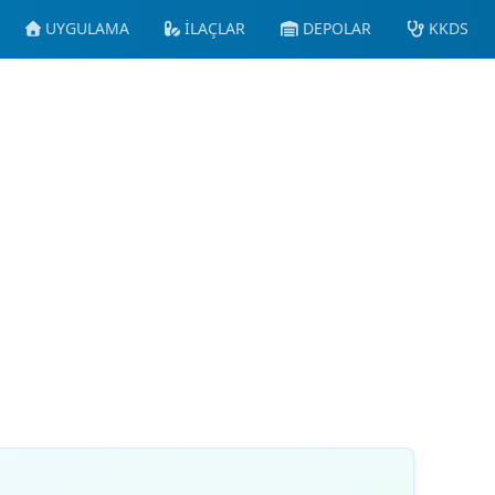
UYGULAMA
İLAÇLAR
DEPOLAR
KKDS