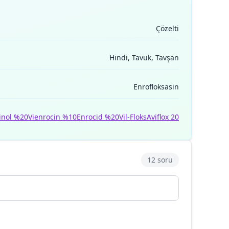
Çözelti
Hindi, Tavuk, Tavşan
Enrofloksasin
inol %20
Vienrocin %10
Enrocid %20
Vil-Floks
Aviflox 20
12 soru