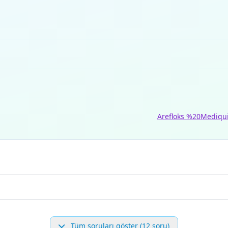
Arefloks %20
Mediqu
Tüm soruları göster (12 soru)