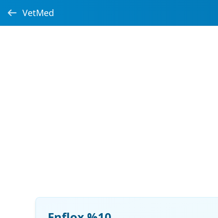
VetMed
Enflox %10