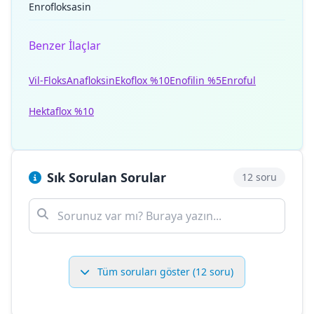
Enrofloksasin
Benzer İlaçlar
Vil-Floks
Anafloksin
Ekoflox %10
Enofilin %5
Enroful
Hektaflox %10
Sık Sorulan Sorular
12 soru
Tüm soruları göster (12 soru)