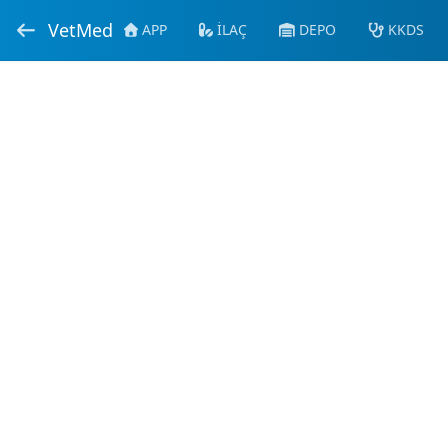
VetMed
APP
İLAÇ
DEPO
KKDS