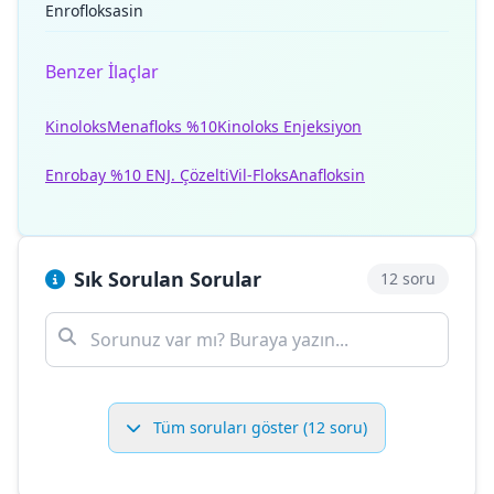
Enrofloksasin
Benzer İlaçlar
Kinoloks
Menafloks %10
Kinoloks Enjeksiyon
Enrobay %10 ENJ. Çözelti
Vil-Floks
Anafloksin
Sık Sorulan Sorular
12 soru
Tüm soruları göster (12 soru)