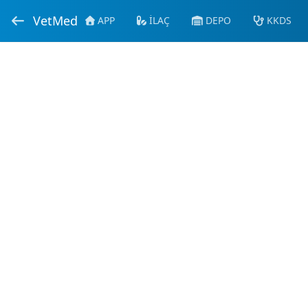
VetMed
APP
İLAÇ
DEPO
KKDS