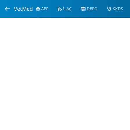
VetMed
APP
İLAÇ
DEPO
KKDS