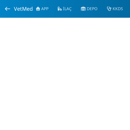
VetMed
APP
İLAÇ
DEPO
KKDS