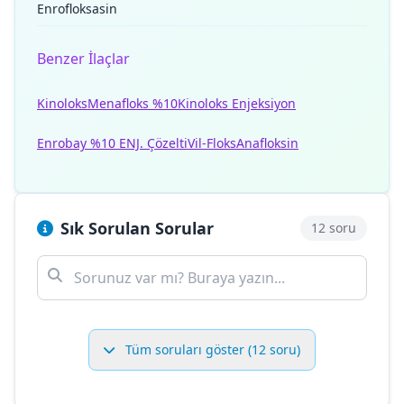
Enrofloksasin
Benzer İlaçlar
Kinoloks
Menafloks %10
Kinoloks Enjeksiyon
Enrobay %10 ENJ. Çözelti
Vil-Floks
Anafloksin
Sık Sorulan Sorular
12 soru
Tüm soruları göster (12 soru)