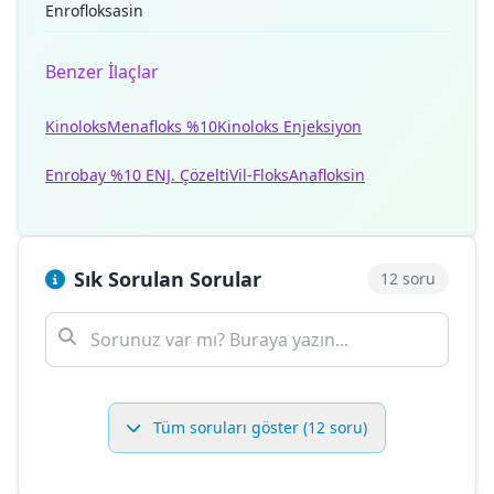
Enrofloksasin
Benzer İlaçlar
Kinoloks
Menafloks %10
Kinoloks Enjeksiyon
Enrobay %10 ENJ. Çözelti
Vil-Floks
Anafloksin
Sık Sorulan Sorular
12 soru
Tüm soruları göster (12 soru)