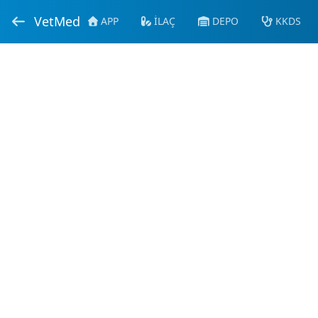
VetMed
APP
İLAÇ
DEPO
KKDS