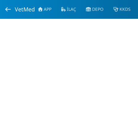
VetMed
APP
İLAÇ
DEPO
KKDS