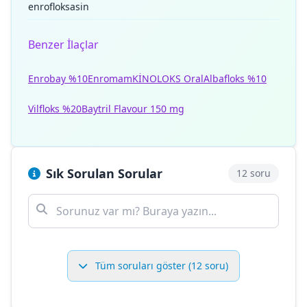
enrofloksasin
Benzer İlaçlar
Enrobay %10
Enromam
KİNOLOKS Oral
Albafloks %10
Vilfloks %20
Baytril Flavour 150 mg
Sık Sorulan Sorular
12 soru
Tüm soruları göster (12 soru)