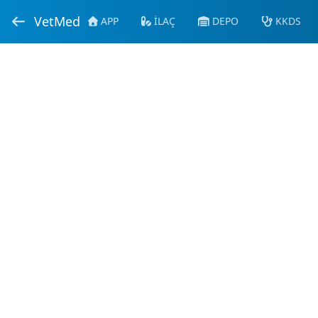
VetMed
APP
İLAÇ
DEPO
KKDS