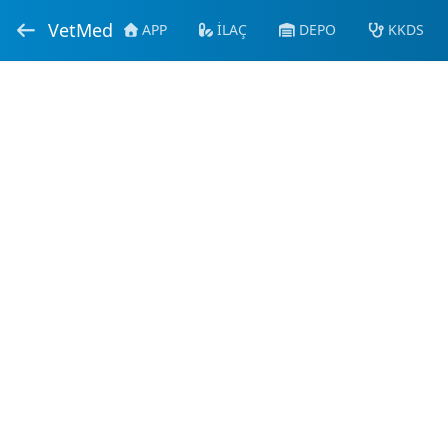
VetMed
APP
İLAÇ
DEPO
KKDS