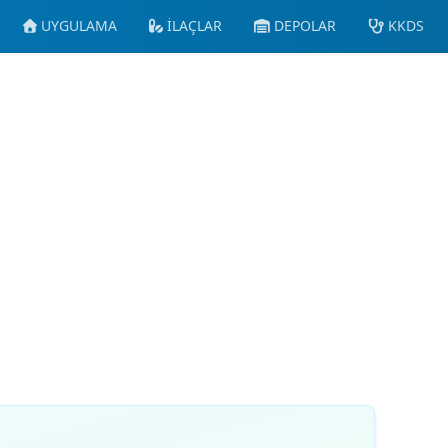
UYGULAMA
İLAÇLAR
DEPOLAR
KKDS