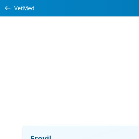
VetMed
Erovil