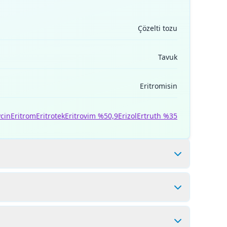
Çözelti tozu
Tavuk
Eritromisin
cin
Eritrom
Eritrotek
Eritrovim %50,9
Erizol
Ertruth %35