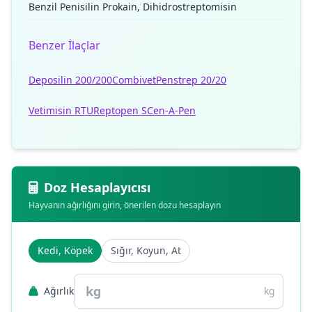
Benzil Penisilin Prokain, Dihidrostreptomisin
Benzer İlaçlar
Deposilin 200/200
Combivet
Penstrep 20/20
Vetimisin RTU
Reptopen S
Cen-A-Pen
Doz Hesaplayıcısı
Hayvanın ağırlığını girin, önerilen dozu hesaplayın
Kedi, Köpek
Sığır, Koyun, At
Ağırlık
kg