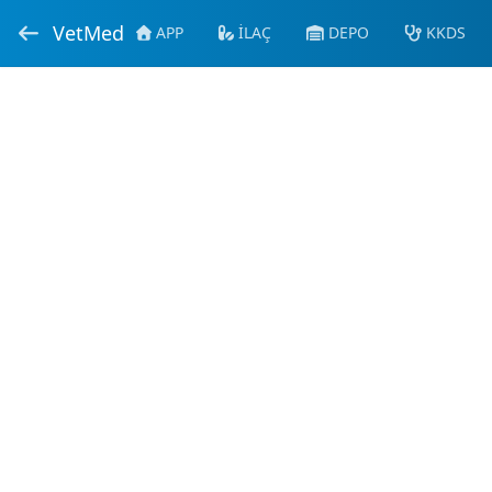
VetMed
APP
İLAÇ
DEPO
KKDS