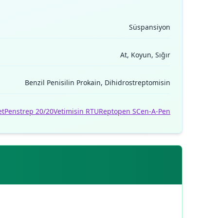
Süspansiyon
At, Koyun, Sığır
Benzil Penisilin Prokain, Dihidrostreptomisin
et
Penstrep 20/20
Vetimisin RTU
Reptopen S
Cen-A-Pen