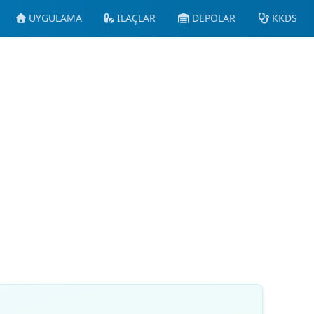
UYGULAMA
İLAÇLAR
DEPOLAR
KKDS