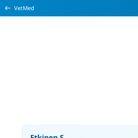
VetMed
Etkipen S