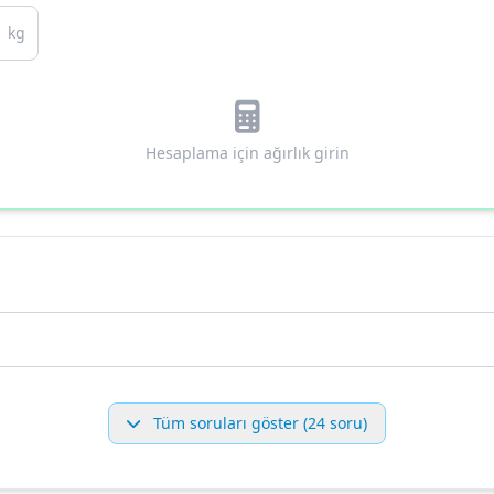
kg
Hesaplama için ağırlık girin
Tüm soruları göster (24 soru)