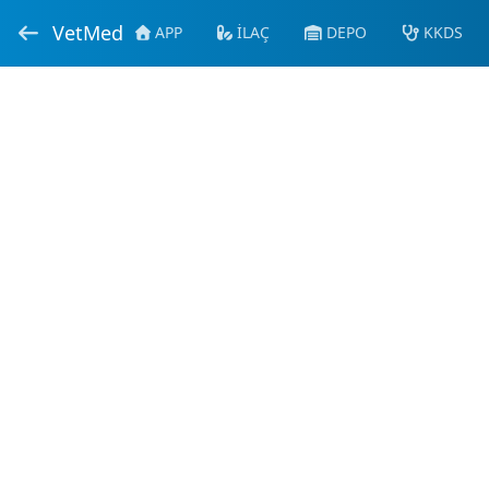
VetMed
APP
İLAÇ
DEPO
KKDS