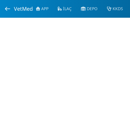
VetMed
APP
İLAÇ
DEPO
KKDS