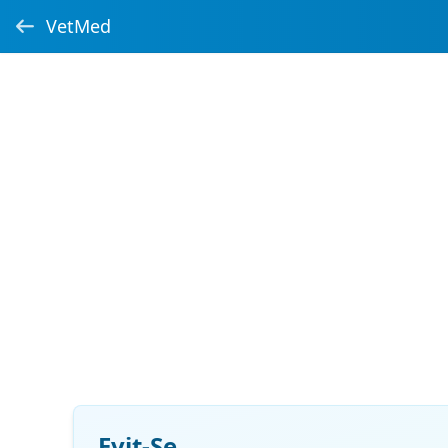
VetMed
Evit-Se