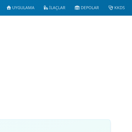
UYGULAMA
İLAÇLAR
DEPOLAR
KKDS