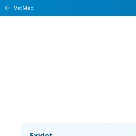
VetMed
Exidot