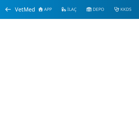
VetMed
APP
İLAÇ
DEPO
KKDS