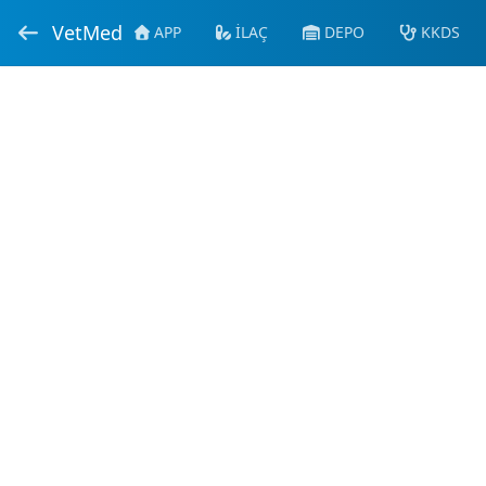
VetMed
APP
İLAÇ
DEPO
KKDS