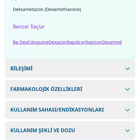
Deksametazon (Dexamethasone)
Benzer İlaçlar
Ba-Dex
Colvasone
Dexazon
Rapidcor
Rapison
Devamed
BİLEŞİMİ
FARMAKOLOJİK ÖZELLİKLERİ
KULLANIM SAHASI/ENDİKASYONLARI
KULLANIM ŞEKLİ VE DOZU