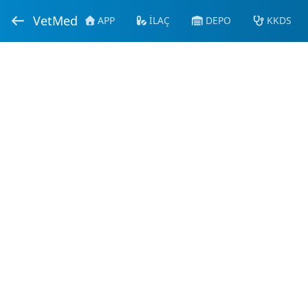
VetMed
APP
İLAÇ
DEPO
KKDS