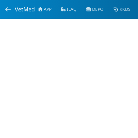
VetMed
APP
İLAÇ
DEPO
KKDS