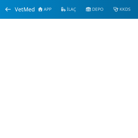
VetMed
APP
İLAÇ
DEPO
KKDS