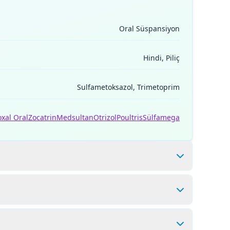
Oral Süspansiyon
Hindi, Piliç
Sulfametoksazol, Trimetoprim
xal Oral
Zocatrin
Medsultan
Otrizol
Poultris
Sülfamega