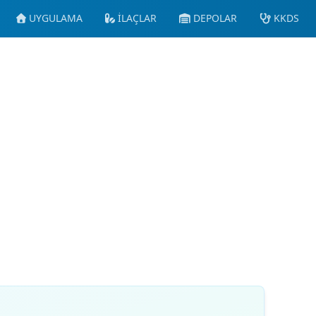
UYGULAMA
İLAÇLAR
DEPOLAR
KKDS