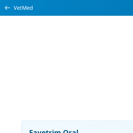
VetMed
Favetrim Oral