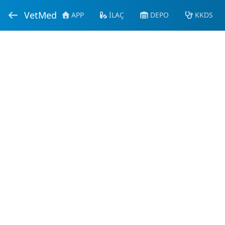
VetMed
APP
İLAÇ
DEPO
KKDS