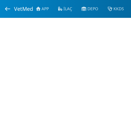
VetMed
APP
İLAÇ
DEPO
KKDS