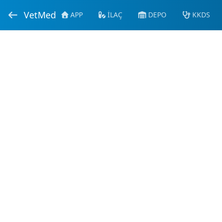
VetMed
APP
İLAÇ
DEPO
KKDS