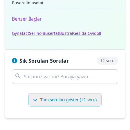
Buserelin asetat
Benzer İlaçlar
Gynafact
Serinol
Busertat
Bustral
Gesidal
Ovidoll
Sık Sorulan Sorular
12 soru
Tüm soruları göster (12 soru)