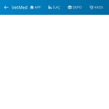
VetMed
APP
İLAÇ
DEPO
KKDS