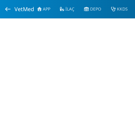
VetMed
APP
İLAÇ
DEPO
KKDS