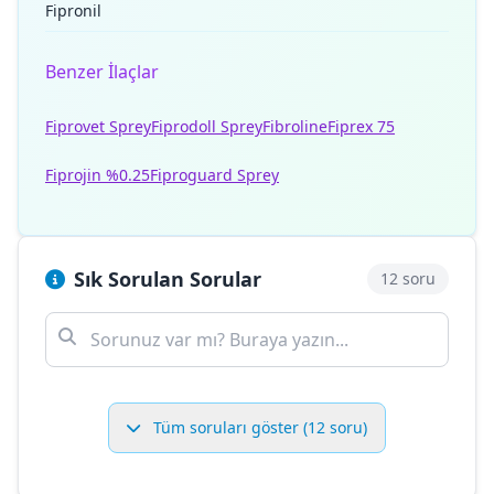
Fipronil
Benzer İlaçlar
Fiprovet Sprey
Fiprodoll Sprey
Fibroline
Fiprex 75
Fiprojin %0.25
Fiproguard Sprey
Sık Sorulan Sorular
12 soru
Tüm soruları göster (12 soru)