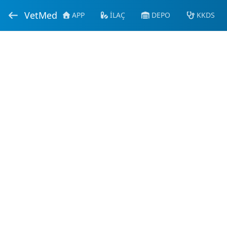
VetMed
APP
İLAÇ
DEPO
KKDS