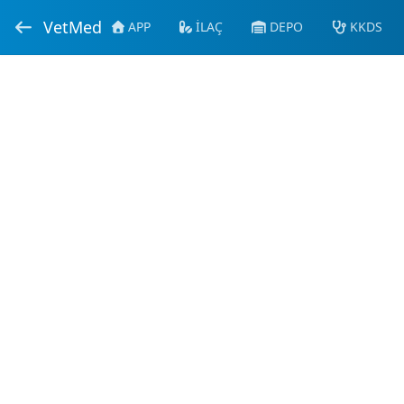
VetMed
APP
İLAÇ
DEPO
KKDS