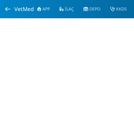
VetMed
APP
İLAÇ
DEPO
KKDS