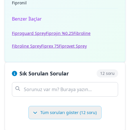
Fipronil
Benzer İlaçlar
Fiproguard Sprey
Fiprojin %0.25
Fibroline
Fibroline Sprey
Fiprex 75
Fiprovet Sprey
Sık Sorulan Sorular
12 soru
Tüm soruları göster (12 soru)