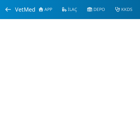
VetMed
APP
İLAÇ
DEPO
KKDS