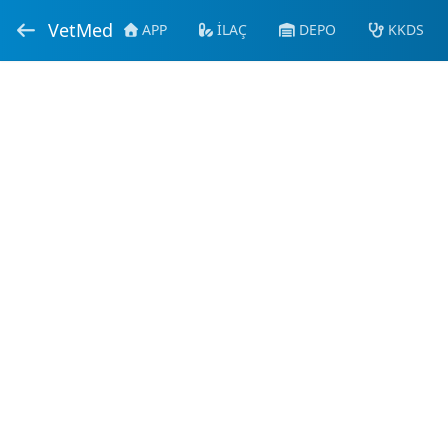
VetMed
APP
İLAÇ
DEPO
KKDS