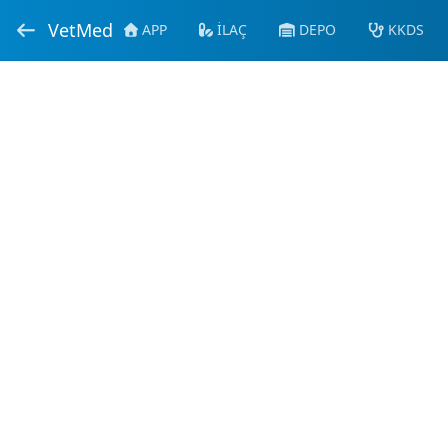
VetMed
APP
İLAÇ
DEPO
KKDS